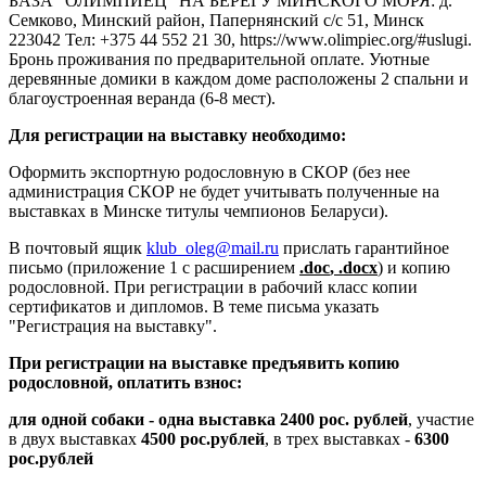
БАЗА "ОЛИМПИЕЦ" НА БЕРЕГУ МИНСКОГО МОРЯ: д.
Семково, Минский район, Папернянский с/с 51, Минск
223042 Тел: +375 44 552 21 30, https://www.olimpiec.org/#uslugi.
Бронь проживания по предварительной оплате. Уютные
деревянные домики в каждом доме расположены 2 спальни и
благоустроенная веранда (6-8 мест).
Для регистрации на выставку необходимо:
Оформить экспортную родословную в СКОР (без нее
администрация СКОР не будет учитывать полученные на
выставках в Минске титулы чемпионов Беларуси).
В почтовый ящик
klub_oleg@mail.ru
прислать гарантийное
письмо (приложение 1 с расширением
.
doc
, .
docx
) и копию
родословной. При регистрации в рабочий класс копии
сертификатов и дипломов. В теме письма указать
"Регистрация на выставку".
При регистрации на выставке предъявить копию
родословной, оплатить взнос:
для одной собаки - одна выставка 2400 рос. рублей
, участие
в двух выставках
4500 рос.рублей
, в трех выставках -
6300
рос.рублей