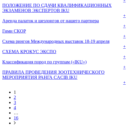
+
ПОЛОЖЕНИЕ ПО СДАЧИ КВАЛИФИКАЦИОННЫХ
ЭКЗАМЕНОВ ЭКСПЕРТОВ IKU
+
Аренда палаток и шезлонгов от нашего партнера
+
Гимн СКОР
+
Схема рингов Международных выставок 18-19 апреля
+
СХЕМА КРОКУС ЭКСПО
+
Классификация пород по группам («IKU»)
+
ПРАВИЛА ПРОВЕДЕНИЯ ЗООТЕХНИЧЕСКОГО
МЕРОПРИЯТИЯ РАНГА CACIB IKU
+
1
2
3
4
…
16