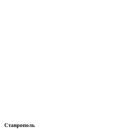
«ФРАНЦУЗСКИЙ БУЛЬДОГ
СТАВРОПОЛЬ»
Главная
Выставки
«Французский бульдог
Ставрополь»
Ставрополь