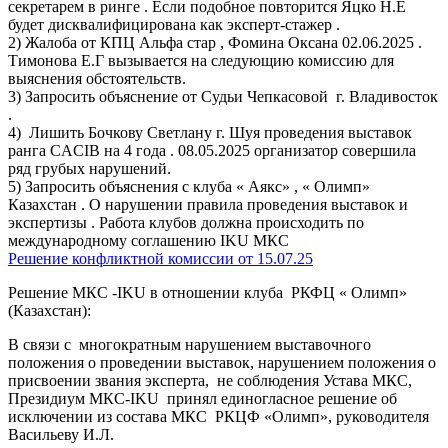
секретарем в ринге . Если подобное повторится Яцко Н.Е
будет дисквалифицирована как эксперт-стажер .
2) Жалоба от КПЦ Альфа стар , Фомина Оксана 02.06.2025 .
Тимонова Е.Г вызывается на следующию комиссию для
выяснения обстоятельств.
3) Запросить объяснение от Судьи Чепкасовой г. Владивосток
.
4) Лишить Бочкову Светлану г. Шуя проведения выставок
ранга CACIB на 4 года . 08.05.2025 организатор совершила
ряд грубых нарушений.
5) Запросить объяснения с клуба « Аякс» , « Олимп»
Казахстан . О нарушении правила проведения выставок и
экспертизы . Работа клубов должна происходить по
международному соглашению IKU МКС
Решение конфликтной комиссии от 15.07.25
Решение МКС -
IKU
в отношении клуба РКФЦ « Олимп»
(Казахстан):
В связи с многократным нарушением выставочного
положения о проведении выставок, нарушением положения о
присвоении звания эксперта, не соблюдения Устава МКС,
Президиум МКС-
IKU
принял единогласное решение об
исключении из состава МКС РКЦФ «Олимп», руководителя
Васильеву И.Л.