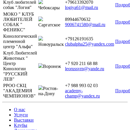
Клуб любителей
+79613392070
Подроб
собак "Логия"
logiya61@mail.ru
Чебоксары
МОКО " КЛУБ
ЛЮБИТЕЛЕЙ
89944670632
Подроб
СОБАК "
9006741580@mail.ru
Саргатское
ФЕНИКС"
Кинологический
+79126191635
племенной
Подроб
clubalpha25@yandex.com
Новоуральск
центр "Альфа"
Клуб Любителей
Животных "
Центр
+7 920 211 68 88
Подроб
Воронеж
Кинологии
leorussvrn@yande.ru
"РУССКИЙ
ЛЕВ"
РРОО СКЦ
+7 988 993 02 03
Ростов-
"АКАДЕМИЯ
academy-
Подроб
на-Дону
ЧЕМПИОНОВ"
champ@yandex.ru
О нас
Услуги
Выставки
Клубы