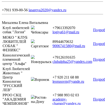
+7911 939-00-56
lasareva2020@yandex.ru
Михалева Елена Витальевна
Клуб любителей
+79613392070
Подроб
собак "Логия"
logiya61@mail.ru
Чебоксары
МОКО " КЛУБ
ЛЮБИТЕЛЕЙ
89944670632
Подроб
СОБАК "
9006741580@mail.ru
Саргатское
ФЕНИКС"
Кинологический
+79126191635
племенной
Подроб
clubalpha25@yandex.com
Новоуральск
центр "Альфа"
Клуб Любителей
Животных "
Центр
+7 920 211 68 88
Подроб
Воронеж
Кинологии
leorussvrn@yande.ru
"РУССКИЙ
ЛЕВ"
РРОО СКЦ
+7 988 993 02 03
Ростов-
"АКАДЕМИЯ
academy-
Подроб
на-Дону
ЧЕМПИОНОВ"
champ@yandex.ru