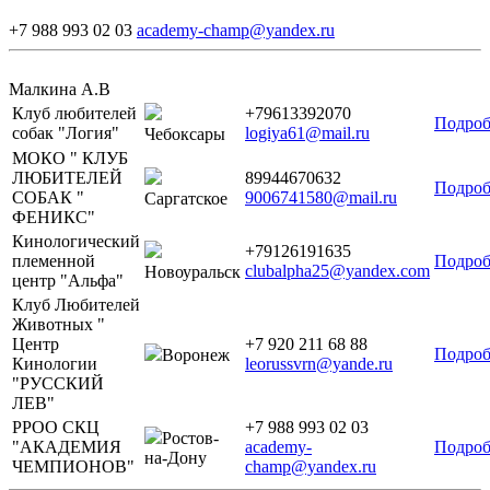
+7 988 993 02 03
academy-champ@yandex.ru
Малкина А.В
Клуб любителей
+79613392070
Подроб
собак "Логия"
logiya61@mail.ru
Чебоксары
МОКО " КЛУБ
ЛЮБИТЕЛЕЙ
89944670632
Подроб
СОБАК "
9006741580@mail.ru
Саргатское
ФЕНИКС"
Кинологический
+79126191635
племенной
Подроб
clubalpha25@yandex.com
Новоуральск
центр "Альфа"
Клуб Любителей
Животных "
Центр
+7 920 211 68 88
Подроб
Воронеж
Кинологии
leorussvrn@yande.ru
"РУССКИЙ
ЛЕВ"
РРОО СКЦ
+7 988 993 02 03
Ростов-
"АКАДЕМИЯ
academy-
Подроб
на-Дону
ЧЕМПИОНОВ"
champ@yandex.ru