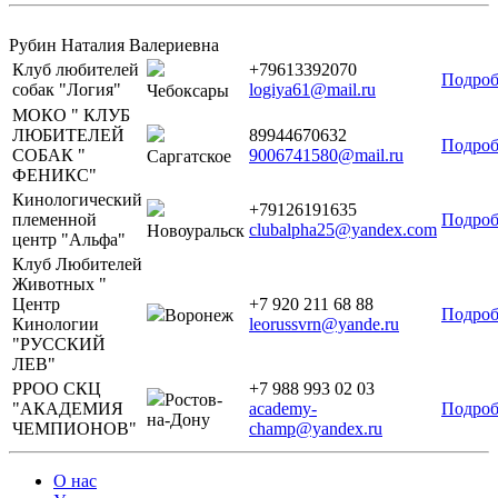
Рубин Наталия Валериевна
Клуб любителей
+79613392070
Подроб
собак "Логия"
logiya61@mail.ru
Чебоксары
МОКО " КЛУБ
ЛЮБИТЕЛЕЙ
89944670632
Подроб
СОБАК "
9006741580@mail.ru
Саргатское
ФЕНИКС"
Кинологический
+79126191635
племенной
Подроб
clubalpha25@yandex.com
Новоуральск
центр "Альфа"
Клуб Любителей
Животных "
Центр
+7 920 211 68 88
Подроб
Воронеж
Кинологии
leorussvrn@yande.ru
"РУССКИЙ
ЛЕВ"
РРОО СКЦ
+7 988 993 02 03
Ростов-
"АКАДЕМИЯ
academy-
Подроб
на-Дону
ЧЕМПИОНОВ"
champ@yandex.ru
О нас