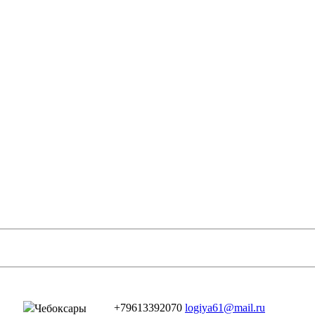
+79613392070
logiya61@mail.ru
Чебоксары