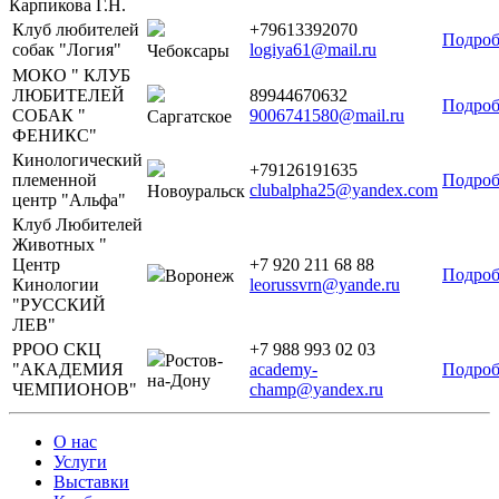
Карпикова Г.Н.
Клуб любителей
+79613392070
Подроб
собак "Логия"
logiya61@mail.ru
Чебоксары
МОКО " КЛУБ
ЛЮБИТЕЛЕЙ
89944670632
Подроб
СОБАК "
9006741580@mail.ru
Саргатское
ФЕНИКС"
Кинологический
+79126191635
племенной
Подроб
clubalpha25@yandex.com
Новоуральск
центр "Альфа"
Клуб Любителей
Животных "
Центр
+7 920 211 68 88
Подроб
Воронеж
Кинологии
leorussvrn@yande.ru
"РУССКИЙ
ЛЕВ"
РРОО СКЦ
+7 988 993 02 03
Ростов-
"АКАДЕМИЯ
academy-
Подроб
на-Дону
ЧЕМПИОНОВ"
champ@yandex.ru
О нас
Услуги
Выставки