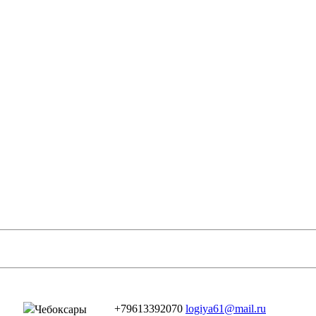
+79613392070
logiya61@mail.ru
Чебоксары