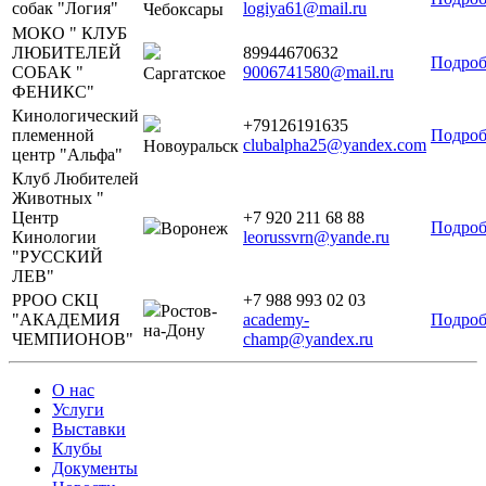
собак "Логия"
logiya61@mail.ru
Чебоксары
МОКО " КЛУБ
ЛЮБИТЕЛЕЙ
89944670632
Подроб
СОБАК "
9006741580@mail.ru
Саргатское
ФЕНИКС"
Кинологический
+79126191635
племенной
Подроб
clubalpha25@yandex.com
Новоуральск
центр "Альфа"
Клуб Любителей
Животных "
Центр
+7 920 211 68 88
Подроб
Воронеж
Кинологии
leorussvrn@yande.ru
"РУССКИЙ
ЛЕВ"
РРОО СКЦ
+7 988 993 02 03
Ростов-
"АКАДЕМИЯ
academy-
Подроб
на-Дону
ЧЕМПИОНОВ"
champ@yandex.ru
О нас
Услуги
Выставки
Клубы
Документы