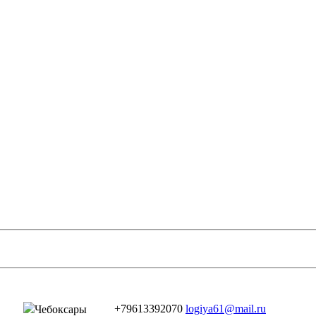
+79613392070
logiya61@mail.ru
Чебоксары