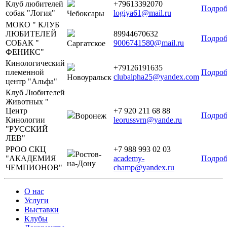
Клуб любителей
+79613392070
Подроб
собак "Логия"
logiya61@mail.ru
Чебоксары
МОКО " КЛУБ
ЛЮБИТЕЛЕЙ
89944670632
Подроб
СОБАК "
9006741580@mail.ru
Саргатское
ФЕНИКС"
Кинологический
+79126191635
племенной
Подроб
clubalpha25@yandex.com
Новоуральск
центр "Альфа"
Клуб Любителей
Животных "
Центр
+7 920 211 68 88
Подроб
Воронеж
Кинологии
leorussvrn@yande.ru
"РУССКИЙ
ЛЕВ"
РРОО СКЦ
+7 988 993 02 03
Ростов-
"АКАДЕМИЯ
academy-
Подроб
на-Дону
ЧЕМПИОНОВ"
champ@yandex.ru
О нас
Услуги
Выставки
Клубы