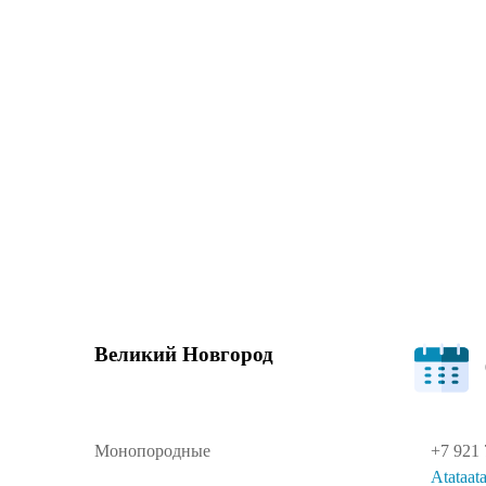
«ВОСТОЧНО-Е
НОВГОРОД»
Главная
Выставки
«Восточно-европ.ов
Великий Новгород
Монопородные
+7 921 
Atataat