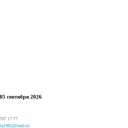
ВРОП.ОВЧАРКА ВЕЛ
чарка Великий Новгород»
05 сентября 2026
707 17 77
ata1982@mail.ru